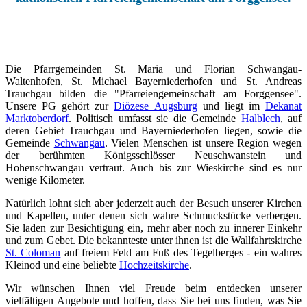
Die Pfarrgemeinden St. Maria und Florian Schwangau-
Waltenhofen, St. Michael Bayerniederhofen und St. Andreas
Trauchgau bilden die "Pfarreiengemeinschaft am Forggensee".
Unsere PG gehört zur
Diözese Augsburg
und liegt im
Dekanat
Marktoberdorf
. Politisch umfasst sie die Gemeinde
Halblech
, auf
deren Gebiet Trauchgau und Bayerniederhofen liegen, sowie die
Gemeinde
Schwangau
. Vielen Menschen ist unsere Region wegen
der berühmten Königsschlösser Neuschwanstein und
Hohenschwangau vertraut. Auch bis zur Wieskirche sind es nur
wenige Kilometer.
Natürlich lohnt sich aber jederzeit auch der Besuch unserer Kirchen
und Kapellen, unter denen sich wahre Schmuckstücke verbergen.
Sie laden zur Besichtigung ein, mehr aber noch zu innerer Einkehr
und zum Gebet. Die bekannteste unter ihnen ist die Wallfahrtskirche
St. Coloman
auf freiem Feld am Fuß des Tegelberges - ein wahres
Kleinod und eine beliebte
Hochzeitskirche
.
Wir wünschen Ihnen viel Freude beim entdecken unserer
vielfältigen Angebote und hoffen, dass Sie bei uns finden, was
Sie